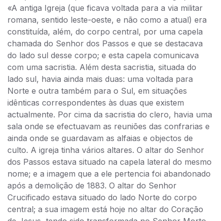
«A antiga Igreja (que ficava voltada para a via militar
romana, sentido leste-oeste, e não como a atual) era
constituída, além, do corpo central, por uma capela
chamada do Senhor dos Passos e que se destacava
do lado sul desse corpo; e esta capela comunicava
com uma sacristia. Além desta sacristia, situada do
lado sul, havia ainda mais duas: uma voltada para
Norte e outra também para o Sul, em situações
idênticas correspondentes às duas que existem
actualmente. Por cima da sacristia do clero, havia uma
sala onde se efectuavam as reuniões das confrarias e
ainda onde se guardavam as alfaias e objectos de
culto. A igreja tinha vários altares. O altar do Senhor
dos Passos estava situado na capela lateral do mesmo
nome; e a imagem que a ele pertencia foi abandonado
após a demolição de 1883. O altar do Senhor
Crucificado estava situado do lado Norte do corpo
central; a sua imagem está hoje no altar do Coração
de Jesus, tendo sido transformada no Senhor Morto.