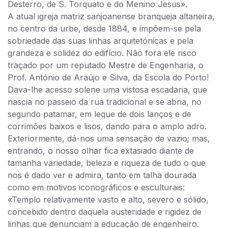
Desterro, de S. Torquato e do Menino Jesus».
A atual igreja matriz sanjoanense branqueja altaneira,
no centro da urbe, desde 1884, e impõem-se pela
sobriedade das suas linhas arquitetónicas e pela
grandeza e solidez do edifício. Não fora ele risco
traçado por um reputado Mestre de Engenharia, o
Prof. António de Araújo e Silva, da Escola do Porto!
Dava-lhe acesso solene uma vistosa escadaria, que
nascia no passeio da rua tradicional e se abria, no
segundo patamar, em leque de dois lanços e de
corrimões baixos e lisos, dando para o amplo adro.
Exteriormente, dá-nos uma sensação de vazio; mas,
entrando, o nosso olhar fica extasiado diante de
tamanha variedade, beleza e riqueza de tudo o que
nos é dado ver e admira, tanto em talha dourada
como em motivos iconográficos e esculturais:
«Templo relativamente vasto e alto, severo e sólido,
concebido dentro daquela austeridade e rigidez de
linhas que denunciam a educação de engenheiro.