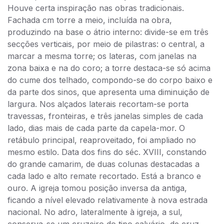
Houve certa inspiração nas obras tradicionais.
Fachada cm torre a meio, incluída na obra,
produzindo na base o átrio interno: divide-se em três
secções verticais, por meio de pilastras: o central, a
marcar a mesma torre; os lateras, com janelas na
zona baixa e na do coro; a torre destaca-se só acima
do cume dos telhado, compondo-se do corpo baixo e
da parte dos sinos, que apresenta uma diminuição de
largura. Nos alçados laterais recortam-se porta
travessas, fronteiras, e três janelas simples de cada
lado, dias mais de cada parte da capela-mor. O
retábulo principal, reaproveitado, foi ampliado no
mesmo estilo. Data dos fins do séc. XVIII, constando
do grande camarim, de duas colunas destacadas a
cada lado e alto remate recortado. Está a branco e
ouro. A igreja tomou posição inversa da antiga,
ficando a nível elevado relativamente à nova estrada
nacional. No adro, lateralmente à igreja, a sul,
conserva-se um cruzeiro do tipo calvário, de cruz